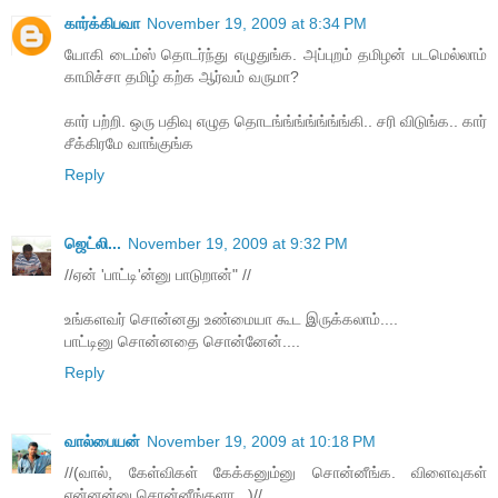
கார்க்கிபவா
November 19, 2009 at 8:34 PM
யோகி டைம்ஸ் தொடர்ந்து எழுதுங்க. அப்புறம் தமிழன் படமெல்லாம்
காமிச்சா தமிழ் கற்க ஆர்வம் வருமா?
கார் பற்றி. ஒரு பதிவு எழுத தொடங்ங்ங்ங்ங்ங்ங்கி.. சரி விடுங்க.. கார்
சீக்கிரமே வாங்குங்க
Reply
ஜெட்லி...
November 19, 2009 at 9:32 PM
//ஏன் 'பாட்டி'ன்னு பாடுறான்" //
உங்களவர் சொன்னது உண்மையா கூட இருக்கலாம்....
பாட்டினு சொன்னதை சொன்னேன்....
Reply
வால்பையன்
November 19, 2009 at 10:18 PM
//(வால், கேள்விகள் கேக்கனும்னு சொன்னீங்க. விளைவுகள்
என்னன்னு சொன்னீங்களா...)//