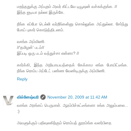
மறந்ததுக்கு அப்புறம் அவர் கிட்டவே டியூஷன் வச்சுக்குங்க. //
இந்த ஐடியா நல்லா இருக்கே.
நீங்க எப்போ டெல்லி வர்றீங்கன்னு சொல்லுங்க அப்துல்லா. சேர்ந்து
போய் புகார் கொடுத்திடலாம்.
வாங்க அம்மிணி.
//'தமிழன்' படம்//
இப்படி ஒரு படம் வந்துச்சா என்னா? //
கார்க்கி, இந்த அநியாயயத்தைக் கேக்காம எங்க போயிட்டீங்க.
நீங்க ரொம்ப அப்டேட் பண்ண வேண்டிருக்கு அம்மிணி.
Reply
விக்னேஷ்வரி
November 20, 2009 at 11:42 AM
வாங்க அரங்கப் பெருமாள். ஆரம்பிச்சுட்டீங்களா உங்க அலும்பலை...
:)
அவளுக்கும் பதிவுலகிற்கும் ரொம்பத் தூரம்ங்க வளர்பிறை.