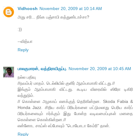
Vidhoosh
November 20, 2009 at 10:14 AM
அது சரி... நீங்க பஞ்சாபி கத்துண்டாச்சா?
:))
--வித்யா
Reply
பாலகுமாரன், வத்திராயிருப்பு.
November 20, 2009 at 10:45 AM
நல்ல பதிவு
//நவம்பர் மாதம். டெல்லியில் குளிர் ஆரம்பாமாகி விட்டது.//
இங்கும் ஆரம்பாமாகி விட்டது. கூடிய விரைவில் ஸிரோ டிகிரி
வந்துடும்.
// கொள்ளை அழகாய் எனக்குத் தெரிகின்றன. Skoda Fabia &
Honda Jazz. சிறிய கார்ப் பிரியர்களை மட்டுமலாது பெரிய கார்ப்
பிரியர்களையும் ஈர்க்கும் இது போன்ற வடிவமைப்புகள் மனதை
கொள்ளை கொள்கின்றன.//
என்னோட சாய்ஸ் எப்போவும் "டொயோடா கேம்ரி" தான்.
Reply