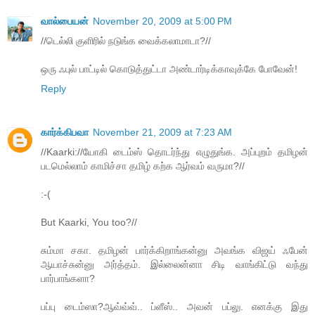
வால்பையன்
November 20, 2009 at 5:00 PM
//டெல்லி குளிரில் நடுங்க வைக்கலாமாடா?//
ஒரு ஃபுல் பாட்டில் கொடுத்துட்டா அண்டார்டிக்காவுக்கே போவேன்!
Reply
கார்க்கிபவா
November 21, 2009 at 7:23 AM
//Kaarki://யோகி டைம்ஸ் தொடர்ந்து எழுதுங்க. அப்புறம் தமிழன்
படமெல்லாம் காமிச்சா தமிழ் கற்க ஆர்வம் வருமா?//
:-(
But Kaarki, You too?//
சும்மா சகா. தமிழன் பார்க்கிறாங்கன்னு அவங்க விஜய் ஃபேன்
ஆயாச்சுன்னு அர்த்தம். இல்லைன்னா சிடி வாங்கிட்டு வந்து
பார்பாங்களா?
பப்பு டைம்ஸா?ஆவ்வ்வ்.. ப்ளீஸ்.. அவன் பப்லு. எனக்கு இது