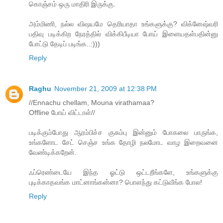
கொஞ்சம் ஒரு மாதிரி இருக்கு.
அம்மிணி, நல்ல விஷயமே தெரியாதா உங்களுக்கு? விக்னேஷ்வரி
பதிவு படிக்கிற நேரத்தில் விக்கிபீடியா போய் இளையதள்பதின்னு
போட்டு தேடிப் படிங்க..:)))
Reply
Raghu
November 21, 2009 at 12:38 PM
//Ennachu chellam, Mouna virathamaa?
Offline போய் விட்டாள்//
ப‌டிக்கும்போது ஆர‌ம்பிச்ச‌ குசும்பு இன்னும் போக‌லை பாருங்க‌,
உங்க‌ளோட‌ சேட் செஞ்ச‌ உங்க‌ தோழி ந‌ல‌மோட‌ வாழ‌ இறைவ‌னை
வேண்டிக்க‌றேன்.
ஃப்ரெண்டையே இந்த‌ ஓட்டு ஒட்ட‌றீங்க‌ளே, உங்க‌ளுக்கு
புடிக்காத‌வ‌ங்க‌ மாட்னாங்க‌ன்னா? பொள‌ந்து க‌ட்டுவீங்க‌ போல‌!
Reply