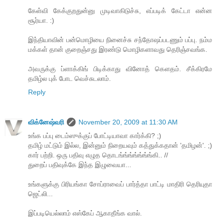
கேள்வி கேக்குறதுன்னு முடிவாகிடுச்சு, எப்படிக் கேட்டா என்ன
சூர்யா. :)
இந்தியாவின் பன்மொழியை நினைச்சு சந்தோஷப்படணும் பப்பு. நம்ம
மக்கள் தான் குறைஞ்சது இரண்டு மொழிகளாவது தெரிஞ்சவங்க.
அவருக்கு ப்ளாக்கிங் பிடிக்காது வினோத் கெளதம். சீக்கிரமே
தமிழ்ல புக் போட வெச்சுடலாம்.
Reply
விக்னேஷ்வரி
November 20, 2009 at 11:30 AM
உங்க பப்பு டைம்ஸுக்குப் போட்டியாவா கார்க்கி? ;)
தமிழ் மட்டும் இல்ல, இன்னும் நிறையவும் கத்துக்கதான் 'தமிழன்'. ;)
கார் பற்றி. ஒரு பதிவு எழுத தொடங்ங்ங்ங்ங்ங்ங்கி.. //
துறைப் பதிவுக்கே இந்த இழுவையா...
உங்களுக்கு பிரியங்கா சோப்ராவைப் பார்த்தா பாட்டி மாதிரி தெரியுதா
ஜெட்லி...
இப்படியெல்லாம் எஸ்கேப் ஆகாதீங்க வால்.