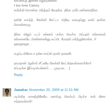
கேம்ரிக்கு இணை எதுவுமில்லை.
I too love Camry.
கார்க்கி சொன்ன அர்த்தம் வேறங்க. நீங்க ஃபீல் பண்ணாதீங்க.
நன்றி வசந்த். கேள்வி கேட்டா அறிவு வளரும்னு வால் தாங்க
சொன்னாரு.
நீங்க விஜய் படம் எல்லாம் பாக்க வெச்சு அப்புறம் உங்களவர்
உங்களையே அண்ணான்னு கூப்பிட போறார் பார்த்துகோங்க. //
ஹாஹாஹா...
கருப்பு ஸ்கோடா நல்ல சாய்ஸ் தான் தாரணி.
நாமதான் ஆன்சர் சீட்லயே கேள்வி கேட்கிறவங்களாச்சே//
எப்படிங்க இப்படியெல்லாம்..... முடியல... :)
Reply
Jawahar
November 20, 2009 at 11:51 AM
படிக்கிற காலத்திலேயே எனக்கு ரொம்பப் பிடிச்ச கார் லீனா
சந்தாவர்கார்!