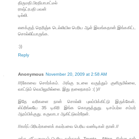
திருமதி.பிரதிபாபாட்டீல்
ராஷ்ட்ரபதி பவன்
டில்லி.
எனக்குத் தெரிஞ்சு டெல்லியில பெரிய ஆள் இவங்கதான்.இங்ககிட்ட
சொல்லிப்பாருங்க.
:))
Reply
Anonymous
November 20, 2009 at 2:58 AM
//(கோவை சொர்க்கம். அங்கு உடலை வருத்தும் குளிருமில்லை,
வாட்டும் வெயிலுமில்லை. இது தலைநகரம் :( )//
இதே வரிகளை நான் சொல்லி புலம்பிக்கிட்டு இருக்கேன்.
ஸ்ப்ரிங்லயே 35 டிகிரி இங்க கொளுத்துது. டிசம்பர்ல சம்மர்
ஆரம்பிக்குது. கருவாடா ஆகிட்டுவர்றேன்.
//கார்ப் பிரியர்களைக் கவர்பவை பெரிய வண்டிகள் தான்.//
எங்க வீட்டிலையும் பெரிய கார்தான். Toyota - Altise. சின்ன கார்