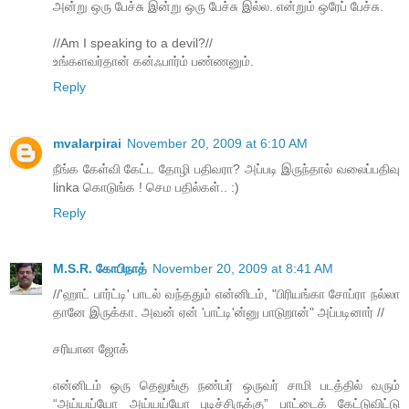
அன்று ஒரு பேச்சு இன்று ஒரு பேச்சு இல்ல. என்றும் ஒரேப் பேச்சு.
//Am I speaking to a devil?//
உங்களவர்தான் கன்ஃபார்ம் பண்ணனும்.
Reply
mvalarpirai
November 20, 2009 at 6:10 AM
நீங்க கேள்வி கேட்ட தோழி பதிவரா? அப்படி இருந்தால் வலைப்பதிவு
linka கொடுங்க ! செம பதில்கள்.. :)
Reply
M.S.R. கோபிநாத்
November 20, 2009 at 8:41 AM
//'ஹாட் பார்ட்டி' பாடல் வந்ததும் என்னிடம், "பிரியங்கா சோப்ரா நல்லா
தானே இருக்கா. அவன் ஏன் 'பாட்டி'ன்னு பாடுறான்" அப்படினார் //
சரியான ஜோக்
என்னிடம் ஒரு தெலுங்கு நண்பர் ஒருவர் சாமி படத்தில் வரும்
“அய்யய்யோ அய்யய்யோ புடிச்சிருக்கு” பாட்டைக் கேட்டுவிட்டு