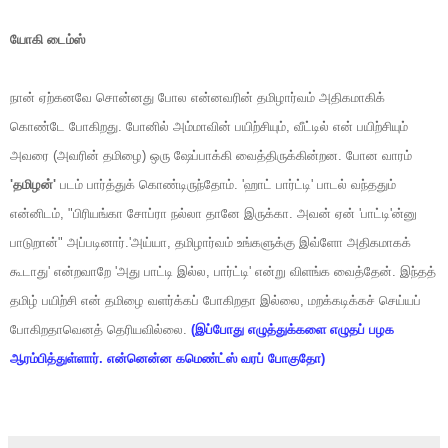
யோகி டைம்ஸ்
நான் ஏற்கனவே சொன்னது போல என்னவரின் தமிழார்வம் அதிகமாகிக்
கொண்டே போகிறது. போனில் அம்மாவின் பயிற்சியும், வீட்டில் என் பயிற்சியும்
அவரை (அவரின் தமிழை) ஒரு ஷேப்பாக்கி வைத்திருக்கின்றன. போன வாரம்
'தமிழன்'
படம் பார்த்துக் கொண்டிருந்தோம். 'ஹாட் பார்ட்டி' பாடல் வந்ததும்
என்னிடம், "பிரியங்கா சோப்ரா நல்லா தானே இருக்கா. அவன் ஏன் 'பாட்டி'ன்னு
பாடுறான்" அப்படினார்.'அய்யா, தமிழார்வம் உங்களுக்கு இவ்ளோ அதிகமாகக்
கூடாது' என்றவாறே 'அது பாட்டி இல்ல, பார்ட்டி' என்று விளங்க வைத்தேன். இந்தத்
தமிழ் பயிற்சி என் தமிழை வளர்க்கப் போகிறதா இல்லை, மறக்கடிக்கச் செய்யப்
போகிறதாவெனத் தெரியவில்லை.
(இப்போது எழுத்துக்களை எழுதப் பழக
ஆரம்பித்துள்ளார். என்னென்ன கமெண்ட்ஸ் வரப் போகுதோ)