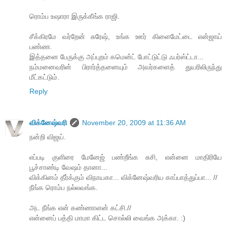
ரொம்ப உஷாரா இருக்கீங்க ராஜி.
சீக்கிரமே வர்றேன் சுரேஷ், உங்க ஊர் கிளைமேட்டை என்ஜாய்
பண்ண.
இத்தனை பேருக்கு அப்புறம் கமென்ட் போட்டுட்டு ஃபர்ஸ்ட்டா...
நம்மனைவரின் பிரார்த்தனையும் அவர்களைத் துயரிலிருந்து
மீட்கட்டும்.
Reply
விக்னேஷ்வரி
November 20, 2009 at 11:36 AM
நன்றி விஜய்.
எப்படி குளிரை மேனேஜ் பண்றீங்க சுசி, என்னை மாதிரியே
பூச்சாண்டி வேஷம் தானா...
விக்கினம் தீர்க்கும் விநாயகா... விக்னேஷ்வரிய காப்பாத்துப்பா... //
நீங்க ரொம்ப நல்லவங்க.
அட நீங்க என் கண்ணாளன் கட்சி.//
என்னைப் பத்தி மாமா கிட்ட சொல்லி வைங்க அக்கா. :)