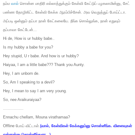
நம்ம
வால்
சொன்ன மாதிரி எல்லாத்துக்கும் கேள்வி கேட்டுப் பழகலாமின்னு, சேட்
பண்ண தோழிகிட்ட கேள்வி கேக்க ஆரம்பிச்சேன். அவ வெறுத்துப் போய்ட்டா.
அப்படி ஒன்னும் தப்பா நான் கேட்கலையே. நீங்க சொல்லுங்க, நான் எதுவும்
தப்பாவா கேட்டேன்...
Hi de, How is ur hubby babe..
Is my hubby a babe for you?
Hey stupid, U r babe. And how is ur hubby?
Haiyaa, I am a little babe??? Thank you Aunty.
Hey, I am unborn de.
So, Am I speaking to a devil?
Hey, I mean to say I am very young.
So, nee Araikuraiyaa?
.................
Ennachu chellam, Mouna virathamaa?
Offline போய் விட்டாள்.
(வால், கேள்விகள் கேக்கனும்னு சொன்னீங்க. விளைவுகள்
என்னன்னு சொன்னீங்களா...)