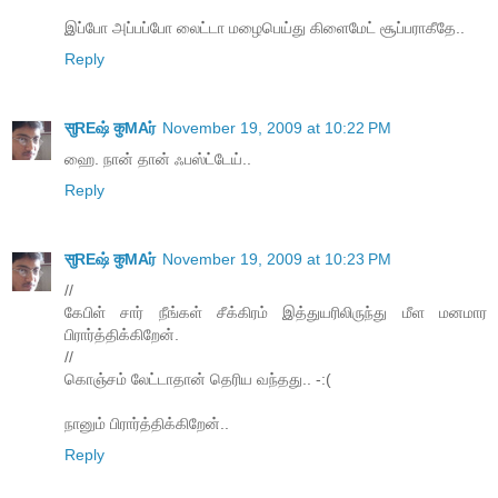
இப்போ அப்பப்போ லைட்டா மழைபெய்து கிளைமேட் சூப்பராகீதே..
Reply
सुREஷ் कुMAர்
November 19, 2009 at 10:22 PM
ஹை. நான் தான் ஃபஸ்ட்டேய்..
Reply
सुREஷ் कुMAர்
November 19, 2009 at 10:23 PM
//
கேபிள் சார் நீங்கள் சீக்கிரம் இத்துயரிலிருந்து மீள மனமார
பிரார்த்திக்கிறேன்.
//
கொஞ்சம் லேட்டாதான் தெரிய வந்தது.. -:(
நானும் பிரார்த்திக்கிறேன்..
Reply